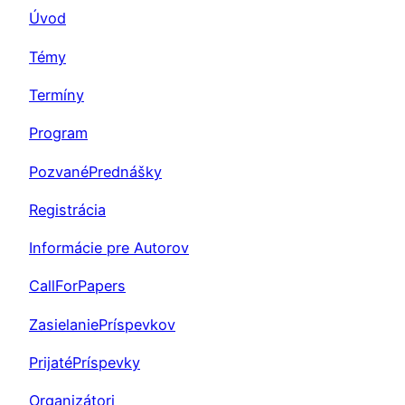
Úvod
Témy
Termíny
Program
PozvanéPrednášky
Registrácia
Informácie pre Autorov
CallForPapers
ZasielaniePríspevkov
PrijatéPríspevky
Organizátori