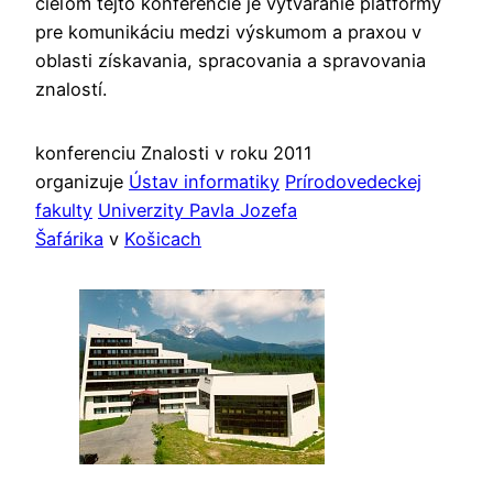
cieľom tejto konferencie je vytváranie platformy
pre komunikáciu medzi výskumom a praxou v
oblasti získavania, spracovania a spravovania
znalostí.
konferenciu Znalosti v roku 2011
organizuje
Ústav informatiky
Prírodovedeckej
fakulty
Univerzity Pavla Jozefa
Šafárika
v
Košicach